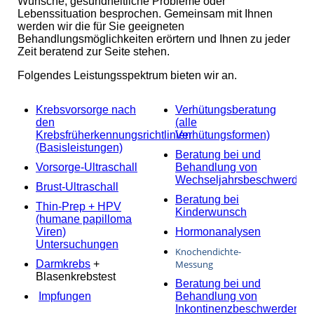
Wünsche, gesundheitliche Probleme oder
Lebenssituation besprochen. Gemeinsam mit Ihnen
werden wir die für Sie geeigneten
Behandlungsmöglichkeiten erörtern und Ihnen zu jeder
Zeit beratend zur Seite stehen.
Folgendes Leistungsspektrum bieten wir an.
Krebsvorsorge nach
Verhütungsberatung
den
(alle
Krebsfrüherkennungsrichtlinien
Verhütungsformen)
(Basisleistungen)
Beratung bei und
Vorsorge-Ultraschall
Behandlung von
Wechseljahrsbeschwerden
Brust-Ultraschall
Beratung bei
Thin-Prep + HPV
Kinderwunsch
(humane papilloma
Viren)
Hormonanalysen
Untersuchungen
Knochendichte-
Darmkrebs
+
Messung
Blasenkrebstest
Beratung bei und
Impfungen
Behandlung von
Inkontinenzbeschwerden