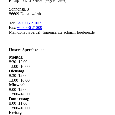
Filialpraxis
Dr. Neuser (angest. Ärztin)
Sonnenstr. 3
86609 Donauwörth
Tel:
+49 906 21007
Fax:
+49 906 21009
Mail:donauwoerth@frauenaerzte-schaich-huebner.de
Unsere Sprechzeiten
Montag
8
:
30
–
12
:
00
13
:
00
–
16
:
00
Dienstag
8
:
30
–
12
:
00
13
:
00
–
16
:
00
Mittwoch
8
:
00
–
12
:
00
13
:
00
–
14
:
30
Donnerstag
8
:
00
–
11
:
00
13
:
00
–
16
:
00
Freitag