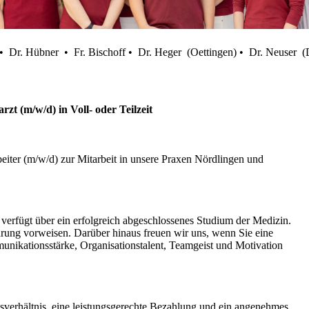
 • Dr. Hübner • Fr. Bischoff • Dr. Heger (Oettingen) • Dr. Neuser 
rzt (m/w/d) in Voll- oder Teilzeit
beiter (m/w/d) zur Mitarbeit in unsere Praxen Nördlingen und 
s verfügt über ein erfolgreich abgeschlossenes Studium der Medizin. 
hrung vorweisen. Darüber hinaus freuen wir uns, wenn Sie eine 
nikationsstärke, Organisationstalent, Teamgeist und Motivation 
itsverhältnis, eine leistungsgerechte Bezahlung und ein angenehmes 