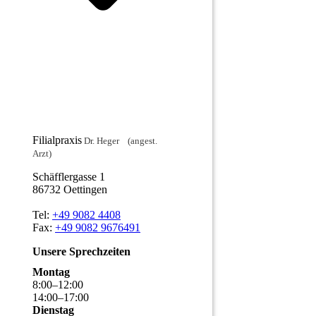
Filialpraxis
Dr. Heger (angest.
Arzt)
Schäfflergasse 1
86732 Oettingen
Tel:
+49 9082 4408
Fax:
+49 9082 9676491
Unsere Sprechzeiten
Montag
8
:
00
–
12
:
00
14
:
00
–
17
:
00
Dienstag