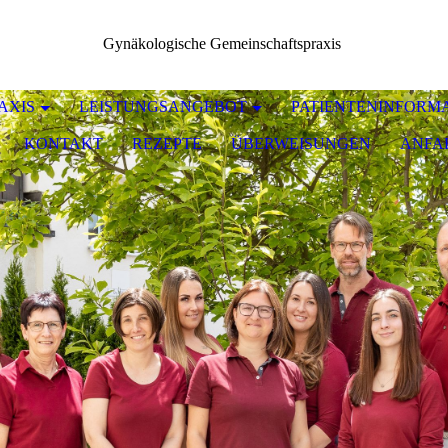
Gynäkologische Gemeinschaftspraxis
AXIS
LEISTUNGSANGEBOT
PATIENTENINFORM
KONTAKT
REZEPTE
ÜBERWEISUNGEN
ANFA