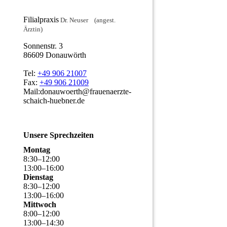
Filialpraxis
Dr. Neuser (angest.
Ärztin)
Sonnenstr. 3
86609 Donauwörth
Tel:
+49 906 21007
Fax:
+49 906 21009
Mail:donauwoerth@frauenaerzte-
schaich-huebner.de
Unsere Sprechzeiten
Montag
8
:
30
–
12
:
00
13
:
00
–
16
:
00
Dienstag
8
:
30
–
12
:
00
13
:
00
–
16
:
00
Mittwoch
8
:
00
–
12
:
00
13
:
00
–
14
:
30