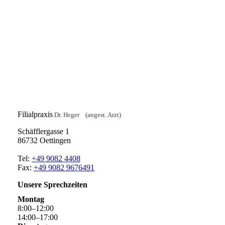
Filialpraxis
Dr. Heger (angest. Arzt)
Schäfflergasse 1
86732 Oettingen
Tel:
+49 9082 4408
Fax:
+49 9082 9676491
Unsere Sprechzeiten
Montag
8
:
00
–
12
:
00
14
:
00
–
17
:
00