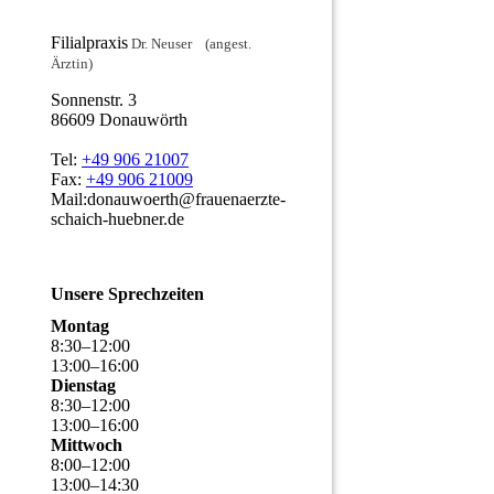
Filialpraxis
Dr. Neuser (angest.
Ärztin)
Sonnenstr. 3
86609 Donauwörth
Tel:
+49 906 21007
Fax:
+49 906 21009
Mail:donauwoerth@frauenaerzte-
schaich-huebner.de
Unsere Sprechzeiten
Montag
8
:
30
–
12
:
00
13
:
00
–
16
:
00
Dienstag
8
:
30
–
12
:
00
13
:
00
–
16
:
00
Mittwoch
8
:
00
–
12
:
00
13
:
00
–
14
:
30