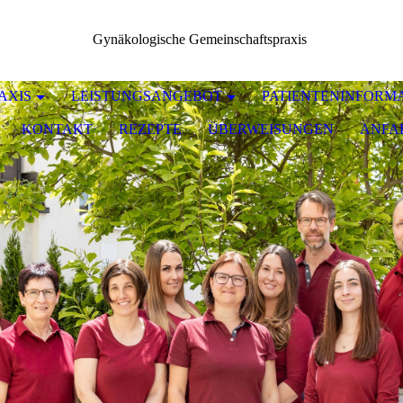
Gynäkologische Gemeinschaftspraxis
AXIS
LEISTUNGSANGEBOT
PATIENTENINFORM
KONTAKT
REZEPTE
ÜBERWEISUNGEN
ANFA