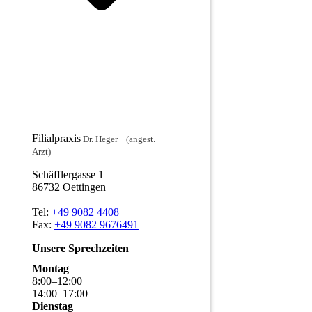
Filialpraxis
Dr. Heger (angest.
Arzt)
Schäfflergasse 1
86732 Oettingen
Tel:
+49 9082 4408
Fax:
+49 9082 9676491
Unsere Sprechzeiten
Montag
8
:
00
–
12
:
00
14
:
00
–
17
:
00
Dienstag